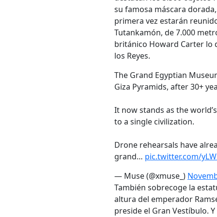
su famosa máscara dorada, s
primera vez estarán reunidos
Tutankamón, de 7.000 metr
británico Howard Carter lo 
los Reyes.
The Grand Egyptian Museum
Giza Pyramids, after 30+ ye
It now stands as the world
to a single civilization.
Drone rehearsals have alrea
grand…
pic.twitter.com/yL
— Muse (@xmuse_)
Novembe
También sobrecoge la estatu
altura del emperador Ramsé
preside el Gran Vestíbulo. Y