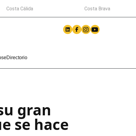
Costa Cálida
Costa Brava
ose
Directorio
su gran
e se hace