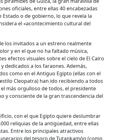
as pirámides de Guiza, la gran maravilla de
ones oficiales, entre ellas 40 encabezadas
de Estado o de gobierno, lo que revela la
nsidera el «acontecimiento cultural del
 de los invitados a un estreno realmente
color y en el que no ha faltado música,
s efectos visuales sobre el cielo de El Cairo
 y dedicados a los faraones. Además,
dos como en el Antiguo Egipto (ellas con el
 estilo Cleopatra) han ido recibiendo a todos
 el más orgulloso de todos, el presidente
ho y consciente de la gran trascendencia del
ficio, con el que Egipto quiere deslumbrar
00 reliquias de la antigüedad, entre ellas
as. Entre los principales atractivos
 funerarios del tesoro de Tutankamón (como