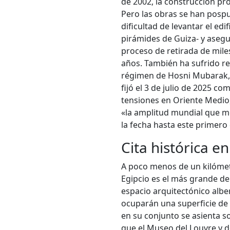
de 2002, la construcción pr
Pero las obras se han pospu
dificultad de levantar el edi
pirámides de Guiza- y asegu
proceso de retirada de mile
años. También ha sufrido ret
régimen de Hosni Mubarak, 
fijó el 3 de julio de 2025 c
tensiones en Oriente Medio,
«la amplitud mundial que me
la fecha hasta este primero
Cita histórica en
A poco menos de un kilómet
Egipcio es el más grande del
espacio arquitectónico alb
ocuparán una superficie de
en su conjunto se asienta s
que el Museo del Louvre y 