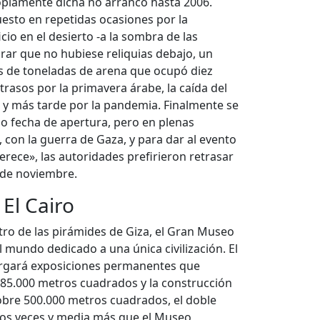
opiamente dicha no arrancó hasta 2006.
esto en repetidas ocasiones por la
ficio en el desierto -a la sombra de las
rar que no hubiese reliquias debajo, un
s de toneladas de arena que ocupó diez
rasos por la primavera árabe, la caída del
y más tarde por la pandemia. Finalmente se
omo fecha de apertura, pero en plenas
 con la guerra de Gaza, y para dar al evento
rece», las autoridades prefirieron retrasar
 de noviembre.
 El Cairo
ro de las pirámides de Giza, el Gran Museo
 mundo dedicado a una única civilización. El
ergará exposiciones permanentes que
 85.000 metros cuadrados y la construcción
obre 500.000 metros cuadrados, el doble
dos veces y media más que el Museo