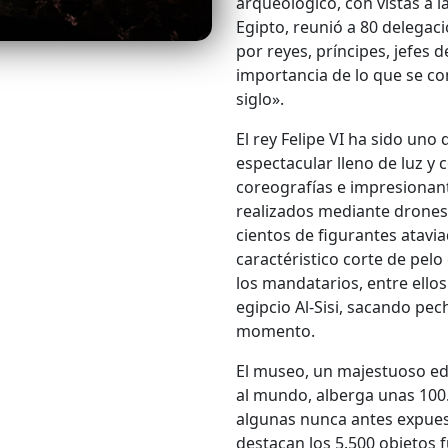
arqueológico, con vistas a l
Egipto, reunió a 80 delegaci
por reyes, príncipes, jefes 
importancia de lo que se co
siglo».
El rey Felipe VI ha sido uno
espectacular lleno de luz y 
coreografías e impresionante
realizados mediante drones
cientos de figurantes atavia
caractéristico corte de pelo
los mandatarios, entre ellos
egipcio Al-Sisi, sacando pec
momento.
El museo, un majestuoso edi
al mundo, alberga unas 100.0
algunas nunca antes expuest
destacan los 5.500 objetos