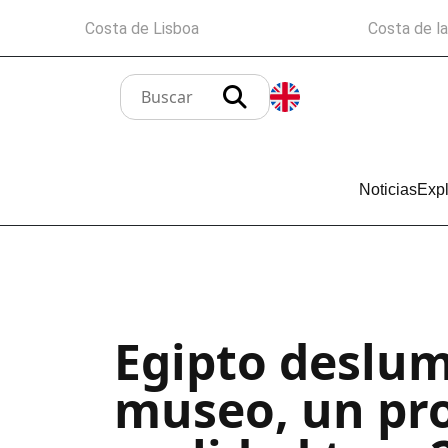
Costa de Lisboa
Costa de l
Noticias
Expl
Egipto deslu
museo, un pro