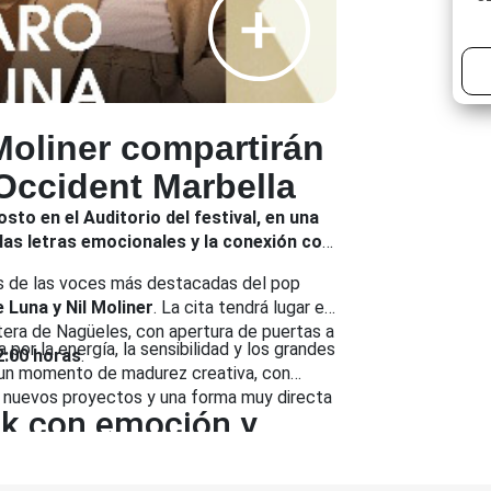
Moliner compartirán
Underwor
 Occident Marbella
llevarán
Fuengiro
sto en el Auditorio del festival, en una
las letras emocionales y la conexión con
El festival d
dos de las voces más destacadas del pop
en el Escenar
 Luna y Nil Moliner
. La cita tendrá lugar el
verano para 
Marenostrum Fuen
tera de Nagüeles, con apertura de puertas a
electrónicos.
por la energía, la sensibilidad y los grandes
electrónica con la 
2:00 horas
.
en un momento de madurez creativa, con
agosto de 2026
en
El evento abrirá sus
 nuevos proyectos y una forma muy directa
formato live—, Sv
ck con emoción y
con entradas dispo
electrónica internac
plataformas oficiale
Una noche