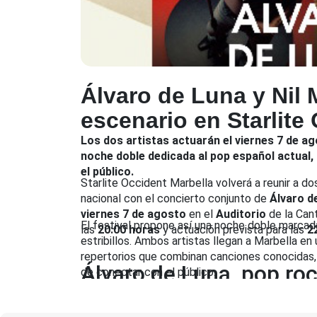
Álvaro de Luna y Nil 
escenario en Starlite
Los dos artistas actuarán el viernes 7 de ago
noche doble dedicada al pop español actual, 
n 1940 Josef
el público.
Starlite Occident Marbella volverá a reunir a 
dos Unidos. Para
nacional con el concierto conjunto de
Álvaro de
órmula se aplica
viernes 7 de agosto
en el
Auditorio
de la Can
ntrar nuestra
El festival propone así una noche doble marcada 
las
20:00 horas
y actuación prevista para las
2
undo. La
estribillos. Ambos artistas llegan a Marbella 
ales, formales o
repertorios que combinan canciones conocidas,
Álvaro de Luna, pop ro
tes, períodos y
de conectar con el público.
exhaustiva de
 del Museo
 los siglos XX y
personalidad