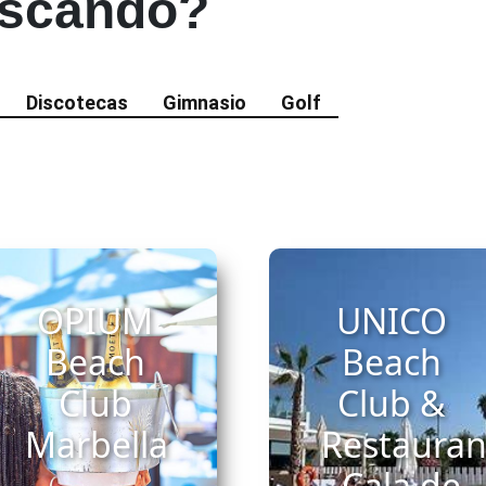
scando?
Discotecas
Gimnasio
Golf
OPIUM
UNICO
Beach
Beach
Club
Club &
Marbella
Restauran
- Cala de