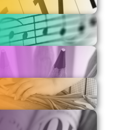
o Unicaja
as:
18:00 horas
sentado
euros, gastos e IVA incluidos
oficiales
:
info@larock.com.es
an. Los menores de 16 años deberán acudir acompañados por 
o adulto responsable con autorización. Los mayores de 16 años 
ante, pero deberán presentar autorización.