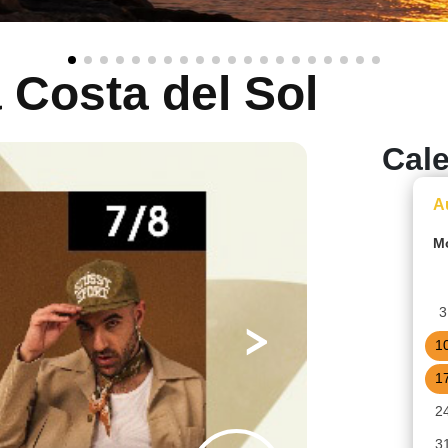
a
Costa del Sol
Cal
A
M
3
1
1
2
3