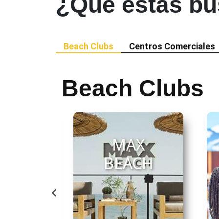
¿Qué estás
bu
Beach Clubs
Centros Comerciales
Beach Clubs
ya
MAX
e -
BEACH
ella