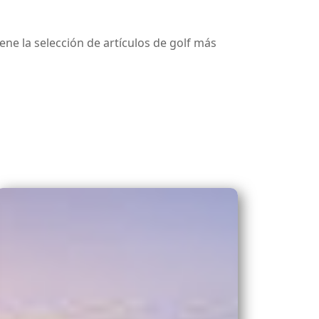
iene la selección de artículos de golf más
ente excepcional con vistas al campo de