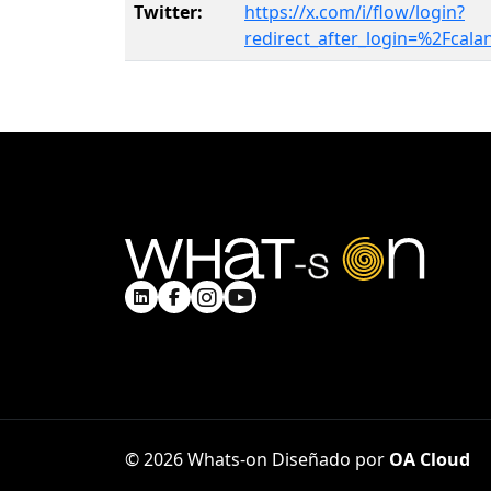
Twitter:
https://x.com/i/flow/login?
redirect_after_login=%2Fcala
© 2026 Whats-on
Diseñado por
OA Cloud