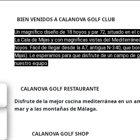
BIEN VENIDOS A CALANOVA GOLF CLUB
Un magnífico diseño de 18 hoyos y par 72, situado en el c
La Cala de Mijas y con magníficas vistas del Mediterráne
hoyos. Fácil de llegar desde la A7, antigua N-340, que bo
Mijas). Le esperamos para que disfrute de un campo de go
nuestro equipo.
CALANOVA GOLF RESTAURANTE
Disfrute de la mejor cocina mediterránea en un amb
mar y a las montañas de Málaga.
CALANOVA GOLF SHOP