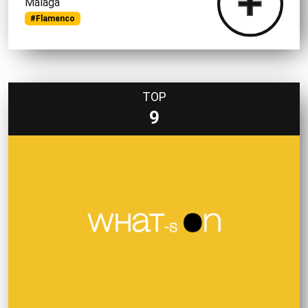
Málaga
#Flamenco
TOP
9